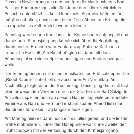
Dass die Bevölkerung aus nah und fern die Musikfeste des Bad
Salziger Fanfarenzuges alle fünf Jahre durch ihre zahlreichen
Besuche unterstützt, ist kein Geheimnis. Aber wer hätte es für
möglich gehalten, dass schon beim Disco-Abend am Freitag ein
so rappelvolles Zelt erreicht werden könnte.
Samstag wurde dann traditionell der Kirmesbaum aufgespielt und
der aktuelle Kirmesjahrgang konnte sich über die Begleitung
durch unsere Freunde vom Fanfarenzug Koblenz-Karthause
freuen. Im Festzelt „Am Bahnhof“ ging es dann mit dem
Bühnenspiel von vielen Spielmannszügen und Fanfarenzügen
weiter.
Der Sonntag begann mit einem musikalischen Frühschoppen. Die
„Rüdel-Kapelle“ unterhielt die Zuschauer Am Vormittag. Am
Nachmittag folgte dann der Festumzug. Dieser ging dann mit fast
allen anwesenden Vereinen durch die Straßen von Bad Salzig. Im
Anschluss spielten auch an diesem Nachmittag viele befreundete
Vereine aus Nah und Fern und erst am späten Abend ließ man
die Kirmes für diesen Tag langsam ausklingen.
Am Montag hieß es dann noch einmal alles geben und die letzten
Kräfte mobilisieren. Einer der Höhepunkte war ohne Zweifel der
Frühschoppen mit der Verlosung durch den Kirmesjahrgang.