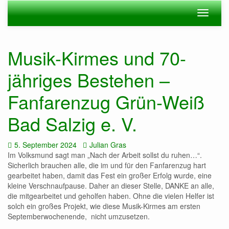
Zum
Navigation
Navigat
Hauptinhalt
ein-/ausblenden
ein-/au
springen
Musik-Kirmes und 70-
jähriges Bestehen –
Fanfarenzug Grün-Weiß
Bad Salzig e. V.
Datum:
Autor:
5. September 2024
Julian Gras
Im Volksmund sagt man „Nach der Arbeit sollst du ruhen…“.
Sicherlich brauchen alle, die im und für den Fanfarenzug hart
gearbeitet haben, damit das Fest ein großer Erfolg wurde, eine
kleine Verschnaufpause. Daher an dieser Stelle, DANKE an alle,
die mitgearbeitet und geholfen haben. Ohne die vielen Helfer ist
solch ein großes Projekt, wie diese Musik-Kirmes am ersten
Septemberwochenende, nicht umzusetzen.