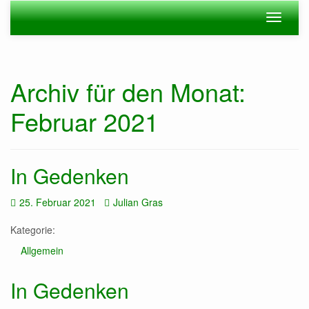
Zum
Navigation
Navigat
Hauptinhalt
ein-/ausblenden
ein-/au
springen
Archiv für den Monat:
Februar 2021
In Gedenken
Datum:
Autor:
25. Februar 2021
Julian Gras
Kategorie:
Allgemein
In Gedenken