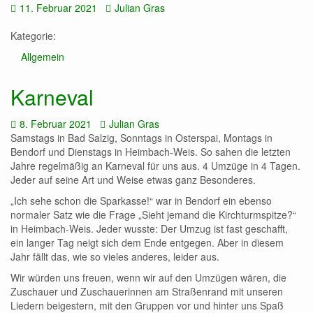
Datum:
Autor:
11. Februar 2021
Julian Gras
Kategorie:
Allgemein
Karneval
Datum:
Autor:
8. Februar 2021
Julian Gras
Samstags in Bad Salzig, Sonntags in Osterspai, Montags in
Bendorf und Dienstags in Heimbach-Weis. So sahen die letzten
Jahre regelmäßig an Karneval für uns aus. 4 Umzüge in 4 Tagen.
Jeder auf seine Art und Weise etwas ganz Besonderes.
„Ich sehe schon die Sparkasse!“ war in Bendorf ein ebenso
normaler Satz wie die Frage „Sieht jemand die Kirchturmspitze?“
in Heimbach-Weis. Jeder wusste: Der Umzug ist fast geschafft,
ein langer Tag neigt sich dem Ende entgegen. Aber in diesem
Jahr fällt das, wie so vieles anderes, leider aus.
Wir würden uns freuen, wenn wir auf den Umzügen wären, die
Zuschauer und Zuschauerinnen am Straßenrand mit unseren
Liedern beigestern, mit den Gruppen vor und hinter uns Spaß