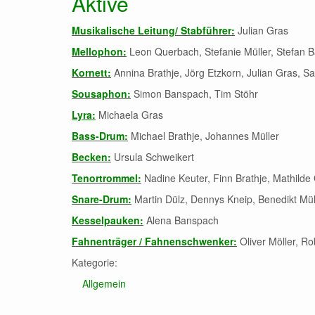
Aktive
Musikalische Leitung/ Stabführer:
Julian Gras
Mellophon:
Leon Querbach, Stefanie Müller, Stefan 
Kornett:
Annina Brathje, Jörg Etzkorn, Julian Gras, 
Sousaphon:
Simon Banspach, Tim Stöhr
Lyra:
Michaela Gras
Bass-Drum:
Michael Brathje, Johannes Müller
Becken:
Ursula Schweikert
Tenortrommel:
Nadine Keuter, Finn Brathje, Mathilde
Snare-Drum:
Martin Dülz, Dennys Kneip, Benedikt Mül
Kesselpauken:
Alena Banspach
Fahnenträger / Fahnenschwenker:
Oliver Möller, R
Kategorie:
Allgemein