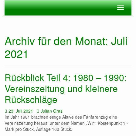
Zum
Navigation
Navigat
Hauptinhalt
ein-/ausblenden
ein-/au
springen
Archiv für den Monat: Juli
2021
Rückblick Teil 4: 1980 – 1990:
Vereinszeitung und kleinere
Rückschläge
Datum:
Autor:
23. Juli 2021
Julian Gras
Im Jahr 1981 brachten einige Aktive des Fanfarenzug eine
Vereinszeitung heraus, unter dem Namen „Wir“. Kostenpunkt 1,-
Mark pro Stück, Auflage 160 Stück.