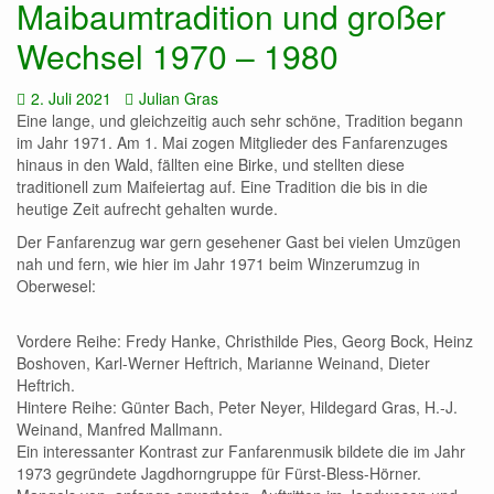
Maibaumtradition und großer
Wechsel 1970 – 1980
Datum:
Autor:
2. Juli 2021
Julian Gras
Eine lange, und gleichzeitig auch sehr schöne, Tradition begann
im Jahr 1971. Am 1. Mai zogen Mitglieder des Fanfarenzuges
hinaus in den Wald, fällten eine Birke, und stellten diese
traditionell zum Maifeiertag auf. Eine Tradition die bis in die
heutige Zeit aufrecht gehalten wurde.
Der Fanfarenzug war gern gesehener Gast bei vielen Umzügen
nah und fern, wie hier im Jahr 1971 beim Winzerumzug in
Oberwesel:
Vordere Reihe: Fredy Hanke, Christhilde Pies, Georg Bock, Heinz
Boshoven, Karl-Werner Heftrich, Marianne Weinand, Dieter
Heftrich.
Hintere Reihe: Günter Bach, Peter Neyer, Hildegard Gras, H.-J.
Weinand, Manfred Mallmann.
Ein interessanter Kontrast zur Fanfarenmusik bildete die im Jahr
1973 gegründete Jagdhorngruppe für Fürst-Bless-Hörner.