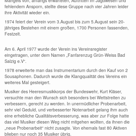
Mangels von, anfangs erwarteten, Auftritten im Jagdwesen und
fehlendem Ansporn, stellte diese Gruppe nach vier Jahren leider
ihre Aktivität wieder ein.
1974 feiert der Verein vom 3.August bis zum 5.August sein 20-
jähriges Bestehen mit einem großen, 1700 Personen fassenden,
Festzelt.
Am 6. April 1977 wurde der Verein ins Vereinsregister
eingetragen, unter dem Namen „Fanfarenzug Grün-Weiss Bad
Salzig e.V“.
1978 erweiterte man das Instrumentarium durch den Kauf von 2
Sousaphonen. Dadurch wurde die Klangqualität des Vereins ein
weiteres Mal gesteigert.
Musiker des Heeresmusikkorps der Bundeswehr, Kurt Kläser,
versuchte man den Wunsch sich besonders bei Wettstreiten zu
verbessern, gerecht zu werden. In unermüdlicher Probenarbeit,
sehr viel Geduld, und verbesserter Notenarbeit gelang ihm auch
eine erhebliche Qualitätsverbesserung, was aber zur Folge hatte
das viel Musiker diesen Weg nicht mitgehen wollten, da ihnen die
„neue Probenarbeit“ nicht zusagte. Von ehemals fast 80 Aktiven
blieben nur noch 35 Musiker übrig.