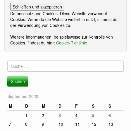
Datenschutz und Cookies: Diese Website verwendet
Cookies. Wenn du die Website weiterhin nutzt, stimmst du
der Verwendung von Cookies zu.
Weitere Informationen, beispielsweise zur Kontrolle von
Cookies, findest du hier:
Cookie-Richtlinie
Suche
nach:
September 2020
M
D
M
D
F
S
S
1
2
3
4
5
6
7
8
9
10
11
12
13