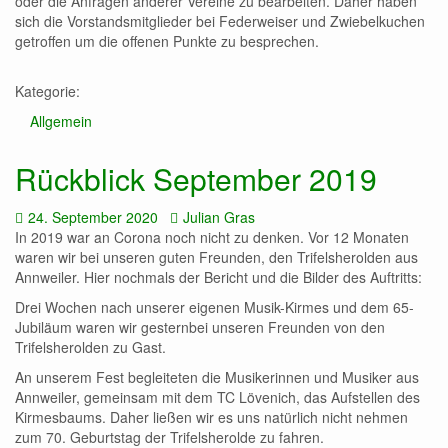
oder die Anfragen anderer Vereine zu bearbeiten. Daher haben
sich die Vorstandsmitglieder bei Federweiser und Zwiebelkuchen
getroffen um die offenen Punkte zu besprechen.
Kategorie:
Allgemein
Rückblick September 2019
Datum:
Autor:
24. September 2020
Julian Gras
In 2019 war an Corona noch nicht zu denken. Vor 12 Monaten
waren wir bei unseren guten Freunden, den Trifelsherolden aus
Annweiler. Hier nochmals der Bericht und die Bilder des Auftritts:
Drei Wochen nach unserer eigenen Musik-Kirmes und dem 65-
Jubiläum waren wir gesternbei unseren Freunden von den
Trifelsherolden zu Gast.
An unserem Fest begleiteten die Musikerinnen und Musiker aus
Annweiler, gemeinsam mit dem TC Lövenich, das Aufstellen des
Kirmesbaums. Daher ließen wir es uns natürlich nicht nehmen
zum 70. Geburtstag der Trifelsherolde zu fahren.