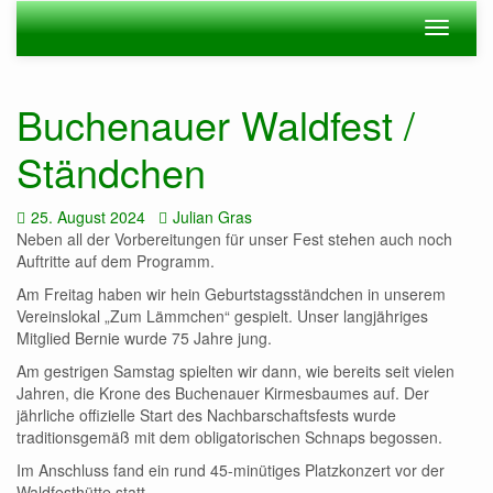
Zum
Navigation
Navigat
Hauptinhalt
ein-/ausblenden
ein-/au
springen
Buchenauer Waldfest /
Ständchen
Datum:
Autor:
25. August 2024
Julian Gras
Neben all der Vorbereitungen für unser Fest stehen auch noch
Auftritte auf dem Programm.
Am Freitag haben wir hein Geburtstagsständchen in unserem
Vereinslokal „Zum Lämmchen“ gespielt. Unser langjähriges
Mitglied Bernie wurde 75 Jahre jung.
Am gestrigen Samstag spielten wir dann, wie bereits seit vielen
Jahren, die Krone des Buchenauer Kirmesbaumes auf. Der
jährliche offizielle Start des Nachbarschaftsfests wurde
traditionsgemäß mit dem obligatorischen Schnaps begossen.
Im Anschluss fand ein rund 45-minütiges Platzkonzert vor der
Waldfesthütte statt.