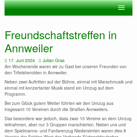
Zum
Navigation
Navigat
Hauptinhalt
ein-/ausblenden
ein-/au
springen
Freundschaftstreffen in
Annweiler
Datum:
Autor:
17. Juni 2024
Julian Gras
Am Wochenende waren wir zu Gast bei unseren Freunden von
den Trifelsherolden in Annweiler.
Neben zwei Auftritten auf der Bühne, einmal mit Marschmusik und
einmal mit konzertanter Musik stand ein Umzug auf dem
Programm.
Bei zum Glück gutem Wetter führten wir den Umzug aus
insgesamt 10 Vereinen durch die Straßen Annweilers.
Das besondere war jedoch, dass zwar 10 Vereine an dem Umzug
teilnahmen, aber nur 3 Gruppen marschierten. Neben uns und
dem Spielmanns- und Fanfarenzug Niedersimten waren dies 8
Vereine der Sektion West des Verbands Südwestdeutscher