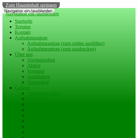
Zum Hauptinhalt springen
Navigation ein-/ausblenden
Navigation ein-/ausblenden
Startseite
Termine
Kontakt
Aufnahmeantrag
Aufnahmeantrag (zum online ausfüllen)
Aufnahmeantrag (zum ausdrucken)
Über uns
Vereinsproben
Aktive
Vorstand
Ausbildung
Vereinslied
Gallerie
Allgemeine Infos
Fest 2024
Fest 2019
Fest 2014
historische Bilder
Videos Karneval
Weitere Videos
Bilder Karneval
Freundschaftstreffen