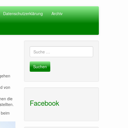
Datenschutzerklärung
Archiv
Suche
nach:
tgehen
nd von
hen die
Facebook
tellten.
 beim