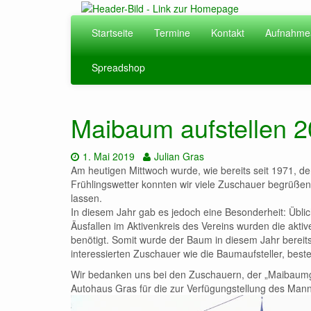
Zum
Hauptinhalt
Startseite
Termine
Kontakt
Aufnahme
springen
Spreadshop
Maibaum aufstellen 
Datum:
Autor:
1. Mai 2019
Julian Gras
Am heutigen Mittwoch wurde, wie bereits seit 1971, 
Frühlingswetter konnten wir viele Zuschauer begrüßen.
lassen.
In diesem Jahr gab es jedoch eine Besonderheit: Übli
Äusfallen im Aktivenkreis des Vereins wurden die akti
benötigt. Somit wurde der Baum in diesem Jahr bereit
interessierten Zuschauer wie die Baumaufsteller, best
Wir bedanken uns bei den Zuschauern, der „Maibaumg
Autohaus Gras für die zur Verfügungstellung des Man