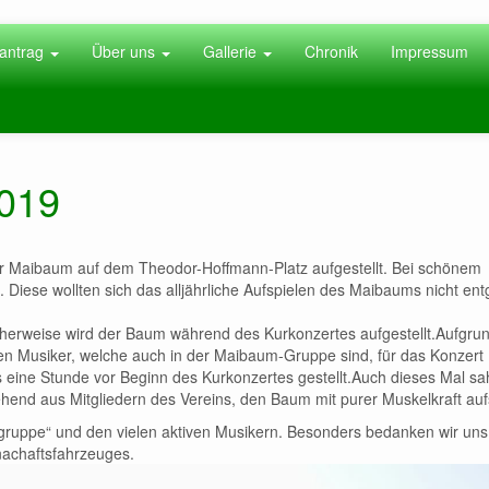
antrag
Über uns
Gallerie
Chronik
Impressum
2019
der Maibaum auf dem Theodor-Hoffmann-Platz aufgestellt. Bei schönem
 Diese wollten sich das alljährliche Aufspielen des Maibaums nicht en
cherweise wird der Baum während des Kurkonzertes aufgestellt.Aufgru
ven Musiker, welche auch in der Maibaum-Gruppe sind, für das Konzert
s eine Stunde vor Beginn des Kurkonzertes gestellt.Auch dieses Mal sa
ehend aus Mitgliedern des Vereins, den Baum mit purer Muskelkraft aufs
ruppe“ und den vielen aktiven Musikern. Besonders bedanken wir uns
nachaftsfahrzeuges.