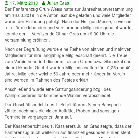
Datum:
Autor:
17. März 2019
Julian Gras
Der Fanfarenzug Grün-Weiss hatte zur Jahreshauptversammlung
am 16.03.2019 in die Antoniusstube geladen und viele Mitglieder
waren der Einladung gefolgt. Nach der Heiligen Messe, in welcher
u. a. für die lebenden und verstorbenen Mitglieder gebetet wurde,
konnte der 1. Vorsitzende Otmar Gras um 19.30 Uhr die
Versammlung eröffnen.
Nach der Begrüßung wurde eine Reihe von aktiven und inaktiven
Mitgliedern für ihre langjährige Mitgliedschaft geehrt. Die Treue
zum Verein honoriert dieser mit einem Orden bzw. Glaspokal und
einer Urkunde. Geehrt wurden Mitgliedschaften für 10,25 und 40
Jahre. Mitglieder welche 50 Jahre oder mehr länger im Verein
sind werden im Rahmen des Festes erklärt.
Anschließend wurde eine Satzungsänderung bzgl. des
Wahlprocederes für kommende Wahlen verabschiedet.
Der Geschäftsbericht des 1. Schriftführers Simon Banspach
zählte nochmals die vielen Auftritte, Proben und sonstigen
Termine im vergangenen Jahr auf.
Der Kassenbericht des 1. Kassierers Julian Gras zeigte, dass der
Fanfarenzug auch weiterhin auf finanziell gesunden Füßen steht.