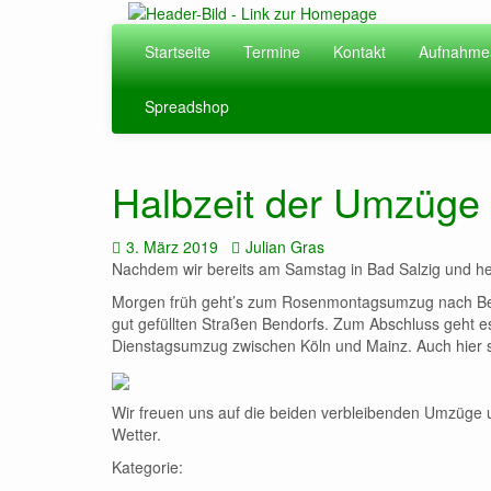
Zum
Hauptinhalt
Startseite
Termine
Kontakt
Aufnahme
springen
Spreadshop
Halbzeit der Umzüge
Datum:
Autor:
3. März 2019
Julian Gras
Nachdem wir bereits am Samstag in Bad Salzig und heu
Morgen früh geht’s zum Rosenmontagsumzug nach Bend
gut gefüllten Straßen Bendorfs. Zum Abschluss geht
Dienstagsumzug zwischen Köln und Mainz. Auch hier si
Wir freuen uns auf die beiden verbleibenden Umzüg
Wetter.
Kategorie: