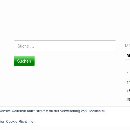
Suche
Mä
nach:
M
4
1
1
2
bsite weiterhin nutzt, stimmst du der Verwendung von Cookies zu.
« 
ier:
Cookie-Richtlinie
e
.