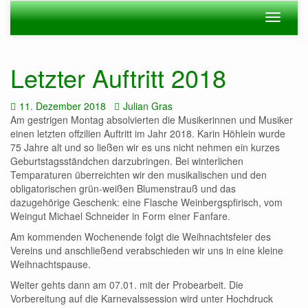
Zum
Navigation
Navigat
Hauptinhalt
ein-/ausblenden
ein-/au
springen
Letzter Auftritt 2018
Datum:
Autor:
11. Dezember 2018
Julian Gras
Am gestrigen Montag absolvierten die Musikerinnen und Musiker
einen letzten offzilien Auftritt im Jahr 2018. Karin Höhlein wurde
75 Jahre alt und so ließen wir es uns nicht nehmen ein kurzes
Geburtstagsständchen darzubringen. Bei winterlichen
Temparaturen überreichten wir den musikalischen und den
obligatorischen grün-weißen Blumenstrauß und das
dazugehörige Geschenk: eine Flasche Weinbergspfirisch, vom
Weingut Michael Schneider in Form einer Fanfare.
Am kommenden Wochenende folgt die Weihnachtsfeier des
Vereins und anschließend verabschieden wir uns in eine kleine
Weihnachtspause.
Weiter gehts dann am 07.01. mit der Probearbeit. Die
Vorbereitung auf die Karnevalssession wird unter Hochdruck