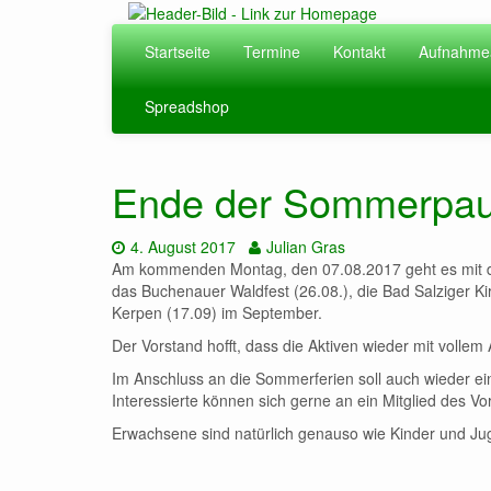
Zum
Hauptinhalt
Startseite
Termine
Kontakt
Aufnahme
springen
Spreadshop
Ende der Sommerpa
Datum:
Autor:
4. August 2017
Julian Gras
Am kommenden Montag, den 07.08.2017 geht es mit der 
das Buchenauer Waldfest (26.08.), die Bad Salziger K
Kerpen (17.09) im September.
Der Vorstand hofft, dass die Aktiven wieder mit volle
Im Anschluss an die Sommerferien soll auch wieder e
Interessierte können sich gerne an ein Mitglied des V
Erwachsene sind natürlich genauso wie Kinder und Ju