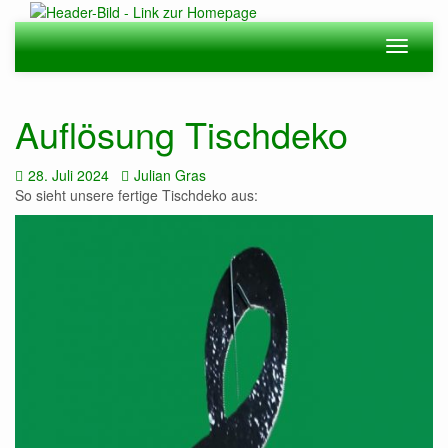
Zum
Hauptinhalt
Navigation
Navigat
springen
ein-/ausblenden
ein-/au
Auflösung Tischdeko
Datum:
Autor:
28. Juli 2024
Julian Gras
So sieht unsere fertige Tischdeko aus: