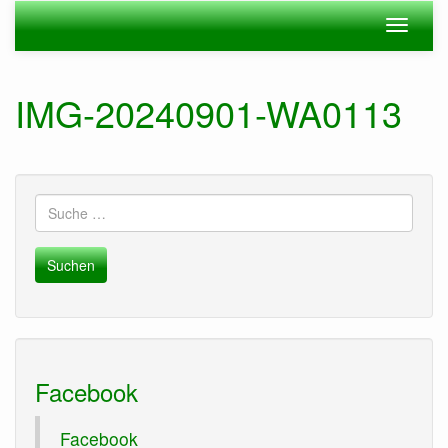
Zum
Navigation
Navigat
Hauptinhalt
ein-/ausblenden
ein-/au
springen
IMG-20240901-WA0113
Suche
nach:
Facebook
Facebook