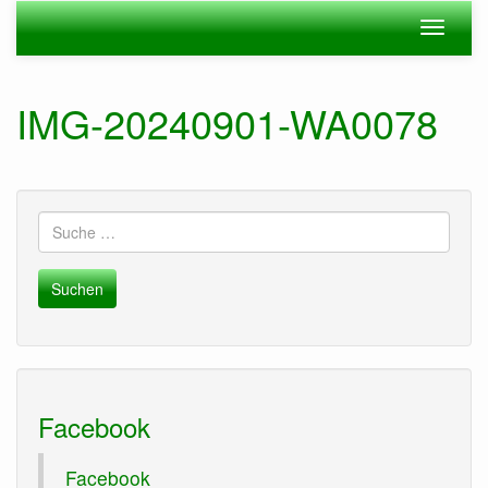
Zum
Navigation
Navigat
Hauptinhalt
ein-/ausblenden
ein-/au
springen
IMG-20240901-WA0078
Suche
nach:
Facebook
Facebook