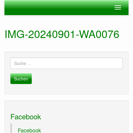
Zum
Navigation
Navigat
Hauptinhalt
ein-/ausblenden
ein-/au
springen
IMG-20240901-WA0076
Suche
nach:
Facebook
Facebook