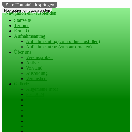
Zum Hauptinhalt springen
Navigation ein-/ausblenden
Navigation ein-/ausblenden
Startseite
Termine
Kontakt
Aufnahmeantrag
Aufnahmeantrag (zum online ausfüllen)
Aufnahmeantrag (zum ausdrucken)
Über uns
Vereinsproben
Aktive
Vorstand
Ausbildung
Vereinslied
Gallerie
Allgemeine Infos
Fest 2024
Fest 2019
Fest 2014
historische Bilder
Videos Karneval
Weitere Videos
Bilder Karneval
Freundschaftstreffen