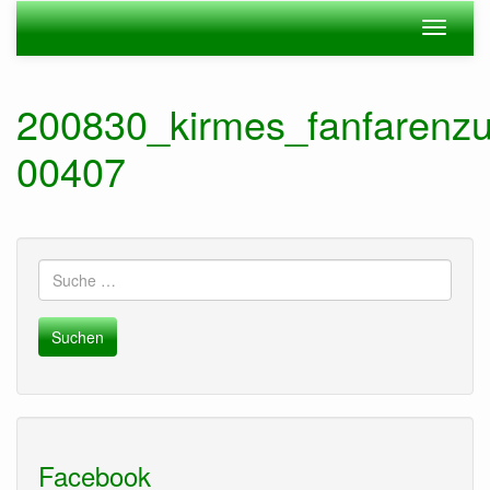
Zum
Navigation
Navigat
Hauptinhalt
ein-/ausblenden
ein-/au
springen
200830_kirmes_fanfarenzu
00407
Suche
nach:
Facebook