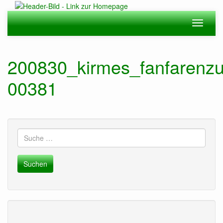
Zum
Hauptinhalt
Navigation
Navigat
springen
ein-/ausblenden
ein-/au
200830_kirmes_fanfarenzu
00381
Suche
nach: