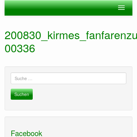
Zum
Navigation
Navigat
Hauptinhalt
ein-/ausblenden
ein-/au
springen
200830_kirmes_fanfarenzu
00336
Suche
nach:
Facebook