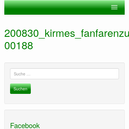
Zum
Navigation
Navigat
Hauptinhalt
ein-/ausblenden
ein-/au
springen
200830_kirmes_fanfarenzu
00188
Suche
nach:
Facebook