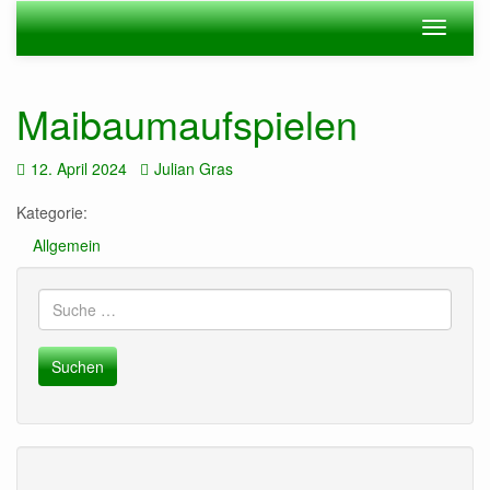
Zum
Navigation
Navigat
Hauptinhalt
ein-/ausblenden
ein-/au
springen
Maibaumaufspielen
Datum:
Autor:
12. April 2024
Julian Gras
Kategorie:
Allgemein
Suche
nach: