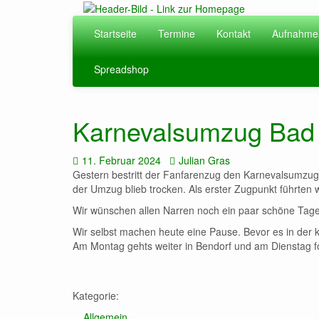
Zum
Hauptinhalt
Startseite
Termine
Kontakt
Aufnahme
springen
Spreadshop
Karnevalsumzug Bad 
Datum:
Autor:
11. Februar 2024
Julian Gras
Gestern bestritt der Fanfarenzug den Karnevalsumzug
der Umzug blieb trocken. Als erster Zugpunkt führten 
Wir wünschen allen Narren noch ein paar schöne Tag
Wir selbst machen heute eine Pause. Bevor es in de
Am Montag gehts weiter in Bendorf und am Dienstag f
Kategorie:
Allgemein