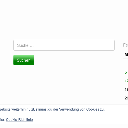
Suche
Fe
nach:
M
5
1
1
2
bsite weiterhin nutzt, stimmst du der Verwendung von Cookies zu.
« 
ier:
Cookie-Richtlinie
e
.