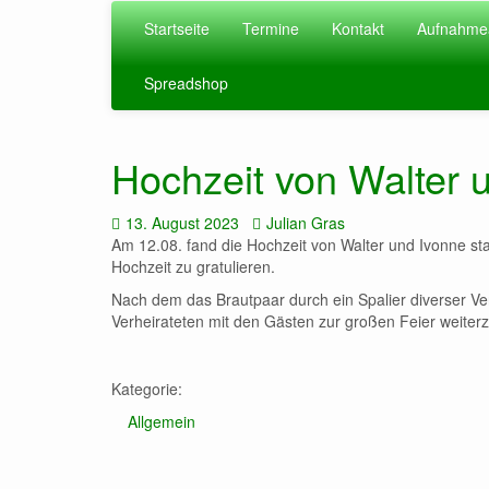
Zum
Startseite
Termine
Kontakt
Aufnahme
Hauptinhalt
springen
Spreadshop
Hochzeit von Walter 
Datum:
Autor:
13. August 2023
Julian Gras
Am 12.08. fand die Hochzeit von Walter und Ivonne sta
Hochzeit zu gratulieren.
Nach dem das Brautpaar durch ein Spalier diverser Ver
Verheirateten mit den Gästen zur großen Feier weiter
Kategorie:
Allgemein