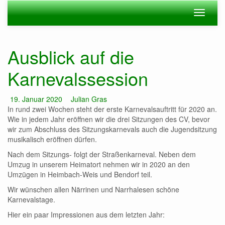
Zum
Navigation
Navigat
Hauptinhalt
ein-/ausblenden
ein-/au
springen
Ausblick auf die
Karnevalssession
Datum:
Autor:
19. Januar 2020
Julian Gras
In rund zwei Wochen steht der erste Karnevalsauftritt für 2020 an.
Wie in jedem Jahr eröffnen wir die drei Sitzungen des CV, bevor
wir zum Abschluss des Sitzungskarnevals auch die Jugendsitzung
musikalisch eröffnen dürfen.
Nach dem Sitzungs- folgt der Straßenkarneval. Neben dem
Umzug in unserem Heimatort nehmen wir in 2020 an den
Umzügen in Heimbach-Weis und Bendorf teil.
Wir wünschen allen Närrinen und Narrhalesen schöne
Karnevalstage.
Hier ein paar Impressionen aus dem letzten Jahr: