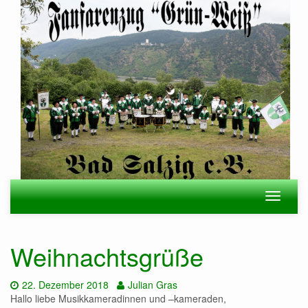
Zum
Hauptinhalt
springen
Navigation
Navigat
ein-/ausblenden
ein-/au
Weihnachtsgrüße
Datum:
Autor:
22. Dezember 2018
Julian Gras
Hallo liebe Musikkameradinnen und –kameraden,