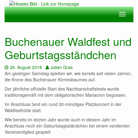
Zum
Hauptinhalt
Navigation
Navigat
springen
ein-/ausblenden
ein-/au
Buchenauer Waldfest und
Geburtstagsständchen
Datum:
Autor:
26. August 2018
Julian Gras
Am gestrigen Samstag spielten wir, wie bereits seit vielen Jahren,
die Krone des Buchenauer Kirmesbaumes auf.
Der jährliche offizielle Start des Nachbarschaftsfests wurde
traditionsgemäß mit dem obligatorischen Mariacron begossen.
Im Anschluss fand ein rund 30-minütiges Platzkonzert in der
Waldfesthütte statt.
Wie bereits im letzten Jahr wurde auch in diesem Jahr im
Anschluss noch ein Geburtstagsständchen bei einem verdienten
Vereinsmitglied gespielt.