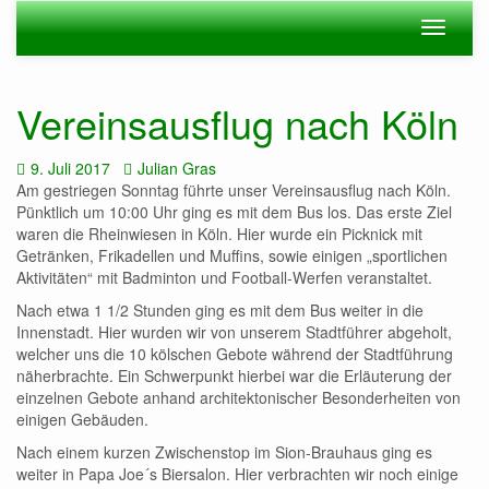
Zum
Navigation
Navigat
Hauptinhalt
ein-/ausblenden
ein-/au
springen
Vereinsausflug nach Köln
Datum:
Autor:
9. Juli 2017
Julian Gras
Am gestriegen Sonntag führte unser Vereinsausflug nach Köln.
Pünktlich um 10:00 Uhr ging es mit dem Bus los. Das erste Ziel
waren die Rheinwiesen in Köln. Hier wurde ein Picknick mit
Getränken, Frikadellen und Muffins, sowie einigen „sportlichen
Aktivitäten“ mit Badminton und Football-Werfen veranstaltet.
Nach etwa 1 1/2 Stunden ging es mit dem Bus weiter in die
Innenstadt. Hier wurden wir von unserem Stadtführer abgeholt,
welcher uns die 10 kölschen Gebote während der Stadtführung
näherbrachte. Ein Schwerpunkt hierbei war die Erläuterung der
einzelnen Gebote anhand architektonischer Besonderheiten von
einigen Gebäuden.
Nach einem kurzen Zwischenstop im Sion-Brauhaus ging es
weiter in Papa Joe´s Biersalon. Hier verbrachten wir noch einige