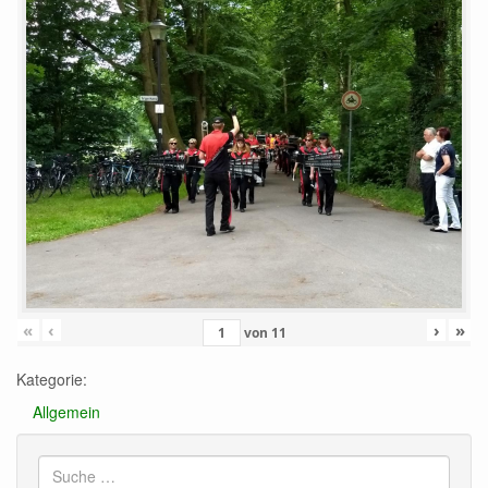
«
‹
›
»
von
11
Kategorie:
Allgemein
Suche
nach: