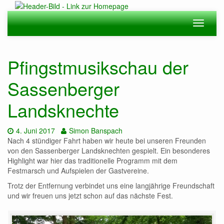
Zum
Hauptinhalt
Navigation
Navigat
springen
ein-/ausblenden
ein-/au
Pfingstmusikschau der
Sassenberger
Landsknechte
Datum:
Autor:
4. Juni 2017
Simon Banspach
Nach 4 stündiger Fahrt haben wir heute bei unseren Freunden
von den Sassenberger Landsknechten gespielt. Ein besonderes
Highlight war hier das traditionelle Programm mit dem
Festmarsch und Aufspielen der Gastvereine.
Trotz der Entfernung verbindet uns eine langjährige Freundschaft
und wir freuen uns jetzt schon auf das nächste Fest.