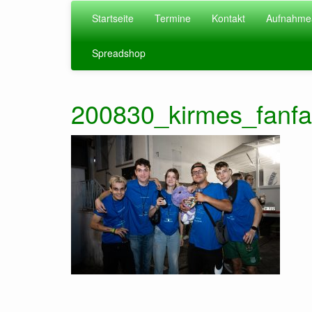
Zum
Startseite
Termine
Kontakt
Aufnahme
Hauptinhalt
springen
Spreadshop
200830_kirmes_fanf