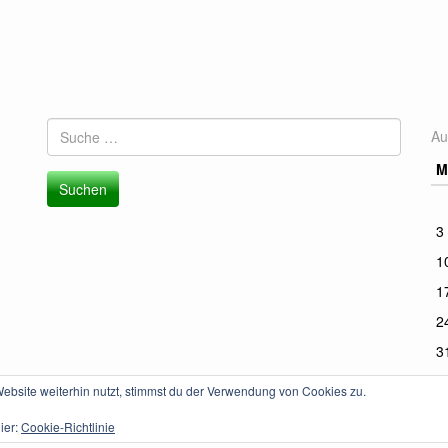
Suche
Au
nach:
M
3
1
1
2
3
bsite weiterhin nutzt, stimmst du der Verwendung von Cookies zu.
« J
ier:
Cookie-Richtlinie
e
.