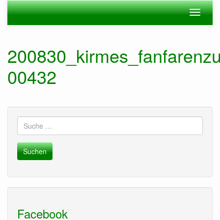
Zum
Navigation
Navigat
Hauptinhalt
ein-/ausblenden
ein-/au
springen
200830_kirmes_fanfarenzu
00432
Suche
nach:
Facebook