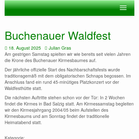
Zum
Navigation
Navigat
Hauptinhalt
ein-/ausblenden
ein-/au
springen
Buchenauer Waldfest
Datum:
Autor:
18. August 2025
Julian Gras
Am gestrigen Samstag spielten wir wie bereits seit vielen Jahren
die Krone des Buchenauer Kirmesbaumes auf.
Der jährliche offizielle Start des Nachbarschaftsfests wurde
traditionsgemäß mit dem obligatorischen Schnaps begossen. Im
Anschluss fand ein rund 45-minütiges Platzkonzert vor der
Waldfesthütte statt.
Die nächsten Auftritte stehen schon vor der Tür: In 2 Wochen
findet die Kirmes in Bad Salzig statt. Am Kirmessamstag begleiten
wir den Kirmesjahrgang 2004/05 beim Aufstellen des
Kirmesbaums und am Sonntag findet der traditionelle
Heimatabend statt.
Kategorie: