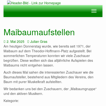
Zum
Hauptinhalt
Navigation
Navigat
springen
ein-/ausblenden
ein-/au
Maibaumaufstellen
Datum:
Autor:
2. Mai 2025
Julian Gras
Am heutigen Donnerstag wurde, wie bereits seit 1971, der
Maibaum auf dem Theodor-Hoffmann-Platz aufgestellt. Bei
sommerlichen Temperaturen konnten wir viele Zuschauer
begrüßen. Diese wollten sich das alljährliche Aufspielen des
Maibaums nicht entgehen lassen.
Auch dieses Mal sahen die interessierten Zuschauer wie die
Baumaufsteller, bestehend aus Mitgliedern des Vereins, den
Baum mit purer Muskelkraft aufstellten.
Wir bedanken uns bei den Zuschauern, der „Maibaumgruppe“
und den aktiven Musikern.
Kategorie: