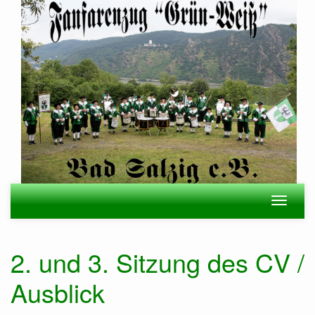
Zum
Hauptinhalt
springen
Navigation
Navigat
ein-/ausblenden
ein-/au
2. und 3. Sitzung des CV /
Ausblick