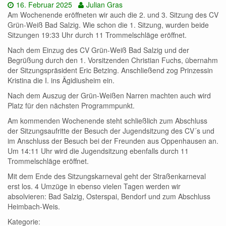
Datum:
Autor:
16. Februar 2025
Julian Gras
Am Wochenende eröffneten wir auch die 2. und 3. Sitzung des CV
Grün-Weiß Bad Salzig. Wie schon die 1. Sitzung, wurden beide
Sitzungen 19:33 Uhr durch 11 Trommelschläge eröffnet.
Nach dem Einzug des CV Grün-Weiß Bad Salzig und der
Begrüßung durch den 1. Vorsitzenden Christian Fuchs, übernahm
der Sitzungspräsident Eric Betzing. Anschließend zog Prinzessin
Kristina die I. ins Ägidiusheim ein.
Nach dem Auszug der Grün-Weißen Narren machten auch wird
Platz für den nächsten Programmpunkt.
Am kommenden Wochenende steht schließlich zum Abschluss
der Sitzungsaufritte der Besuch der Jugendsitzung des CV´s und
im Anschluss der Besuch bei der Freunden aus Oppenhausen an.
Um 14:11 Uhr wird die Jugendsitzung ebenfalls durch 11
Trommelschläge eröffnet.
Mit dem Ende des Sitzungskarneval geht der Straßenkarneval
erst los. 4 Umzüge in ebenso vielen Tagen werden wir
absolvieren: Bad Salzig, Osterspai, Bendorf und zum Abschluss
Heimbach-Weis.
Kategorie: