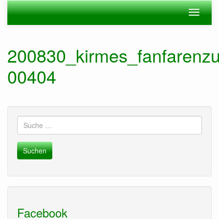
Zum
Navigation
Navigat
Hauptinhalt
ein-/ausblenden
ein-/au
springen
200830_kirmes_fanfarenzu
00404
Suche
nach:
Facebook