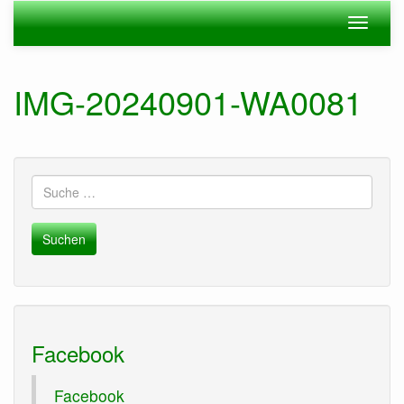
Zum
Navigation
Navigat
Hauptinhalt
ein-/ausblenden
ein-/au
springen
IMG-20240901-WA0081
Suche
nach:
Facebook
Facebook